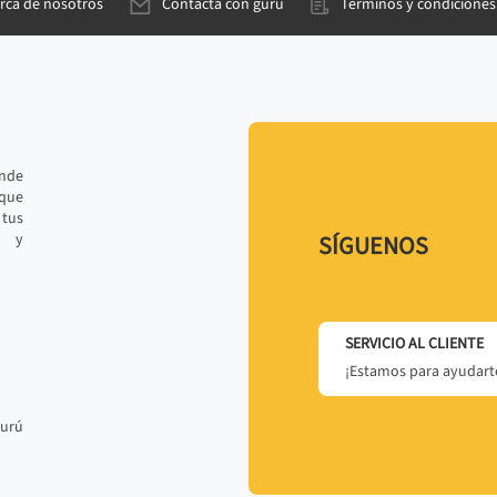
rca de nosotros
Contacta con gurú
Términos y condiciones
ande
 que
tus
r y
SÍGUENOS
SERVICIO AL CLIENTE
¡Estamos para ayudarte
gurú