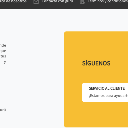
rca de nosotros
Contacta con gurú
Términos y condiciones
ande
 que
tus
r y
SÍGUENOS
SERVICIO AL CLIENTE
¡Estamos para ayudarte
gurú