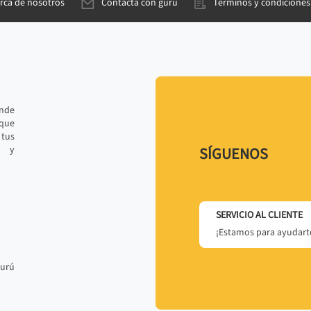
rca de nosotros
Contacta con gurú
Términos y condiciones
ande
 que
tus
r y
SÍGUENOS
SERVICIO AL CLIENTE
¡Estamos para ayudarte
gurú