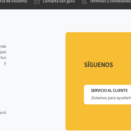
rca de nosotros
Contacta con gurú
Términos y condiciones
ande
 que
tus
r y
SÍGUENOS
SERVICIO AL CLIENTE
¡Estamos para ayudarte
gurú