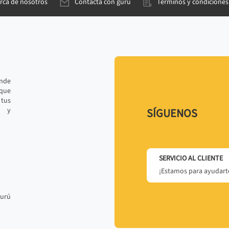
rca de nosotros
Contacta con gurú
Términos y condiciones
ande
 que
tus
r y
SÍGUENOS
SERVICIO AL CLIENTE
¡Estamos para ayudarte
gurú