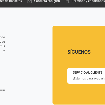
rca de nosotros
Contacta con gurú
Términos y condiciones
ande
 que
tus
r y
SÍGUENOS
SERVICIO AL CLIENTE
¡Estamos para ayudarte
gurú