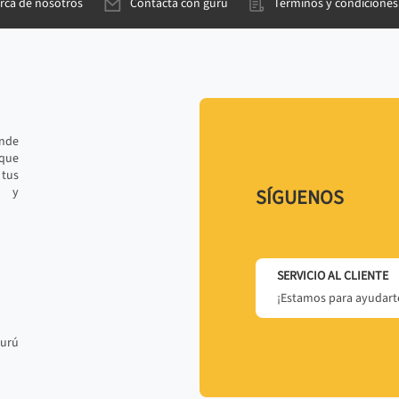
rca de nosotros
Contacta con gurú
Términos y condiciones
ande
 que
tus
r y
SÍGUENOS
SERVICIO AL CLIENTE
¡Estamos para ayudarte
gurú