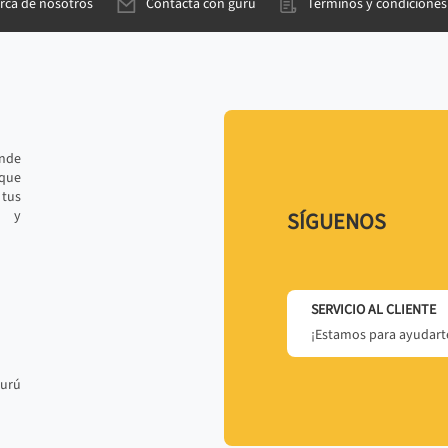
rca de nosotros
Contacta con gurú
Términos y condiciones
ande
 que
tus
r y
SÍGUENOS
SERVICIO AL CLIENTE
¡Estamos para ayudarte
gurú