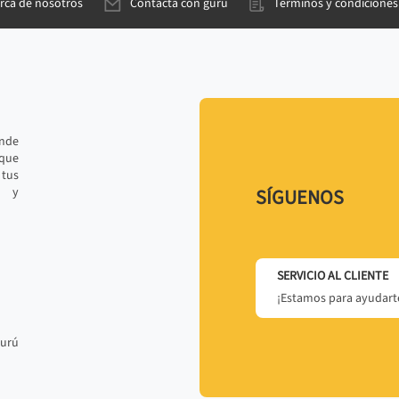
rca de nosotros
Contacta con gurú
Términos y condiciones
ande
 que
tus
r y
SÍGUENOS
SERVICIO AL CLIENTE
¡Estamos para ayudarte
gurú