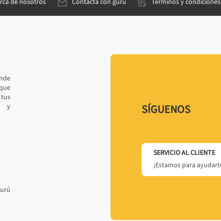
rca de nosotros
Contacta con gurú
Términos y condiciones
ande
 que
tus
r y
SÍGUENOS
SERVICIO AL CLIENTE
¡Estamos para ayudarte
gurú