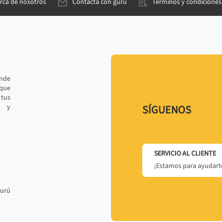
rca de nosotros
Contacta con gurú
Términos y condiciones
ande
 que
tus
r y
SÍGUENOS
SERVICIO AL CLIENTE
¡Estamos para ayudarte
gurú