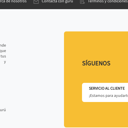
rca de nosotros
Contacta con gurú
Términos y condiciones
ande
 que
tus
r y
SÍGUENOS
SERVICIO AL CLIENTE
¡Estamos para ayudarte
gurú