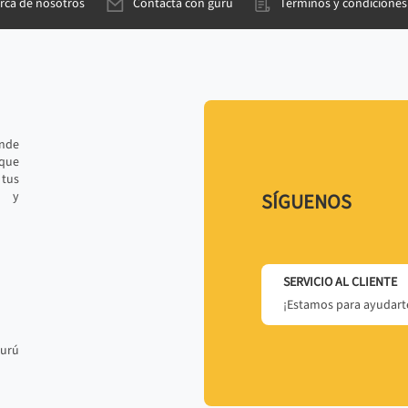
rca de nosotros
Contacta con gurú
Términos y condiciones
ande
 que
tus
r y
SÍGUENOS
SERVICIO AL CLIENTE
¡Estamos para ayudarte
gurú