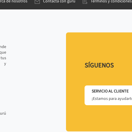
rca de nosotros
Contacta con gurú
Términos y condiciones
ande
 que
tus
r y
SÍGUENOS
SERVICIO AL CLIENTE
¡Estamos para ayudarte
gurú