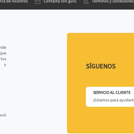
rca de nosotros
Contacta con gurú
Términos y condiciones
ande
 que
tus
r y
SÍGUENOS
SERVICIO AL CLIENTE
¡Estamos para ayudarte
gurú