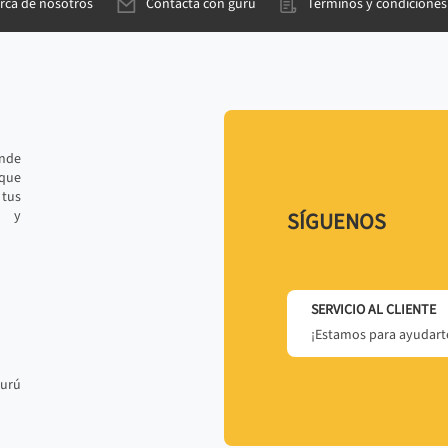
rca de nosotros
Contacta con gurú
Términos y condiciones
ande
 que
tus
r y
SÍGUENOS
SERVICIO AL CLIENTE
¡Estamos para ayudarte
gurú