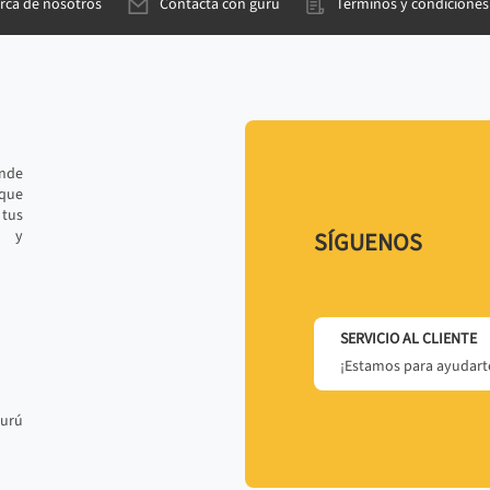
rca de nosotros
Contacta con gurú
Términos y condiciones
ande
 que
tus
r y
SÍGUENOS
SERVICIO AL CLIENTE
¡Estamos para ayudarte
gurú