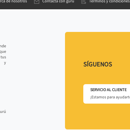
rca de nosotros
Contacta con gurú
Términos y condiciones
ande
 que
tus
r y
SÍGUENOS
SERVICIO AL CLIENTE
¡Estamos para ayudarte
gurú