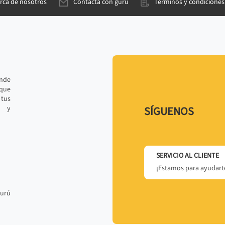
rca de nosotros
Contacta con gurú
Términos y condiciones
ande
 que
tus
r y
SÍGUENOS
SERVICIO AL CLIENTE
¡Estamos para ayudarte
gurú