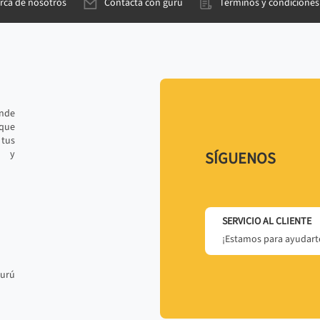
rca de nosotros
Contacta con gurú
Términos y condiciones
ande
 que
tus
r y
SÍGUENOS
SERVICIO AL CLIENTE
¡Estamos para ayudarte
gurú