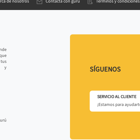
rca de nosotros
Contacta con gurú
Términos y condiciones
ande
 que
tus
r y
SÍGUENOS
SERVICIO AL CLIENTE
¡Estamos para ayudarte
gurú