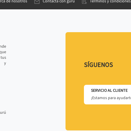
rca de nosotros
Contacta con gurú
Términos y condiciones
ande
 que
tus
r y
SÍGUENOS
SERVICIO AL CLIENTE
¡Estamos para ayudarte
gurú