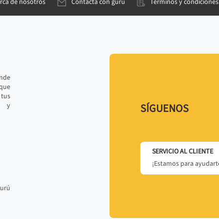
rca de nosotros
Contacta con gurú
Términos y condiciones
ande
 que
tus
r y
SÍGUENOS
SERVICIO AL CLIENTE
¡Estamos para ayudarte
gurú