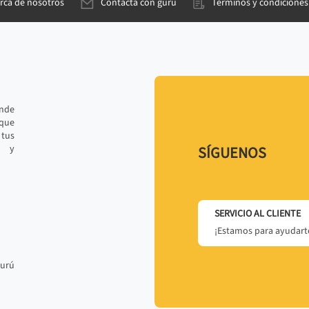
rca de nosotros
Contacta con gurú
Términos y condiciones
ande
 que
tus
r y
SÍGUENOS
SERVICIO AL CLIENTE
¡Estamos para ayudarte
gurú