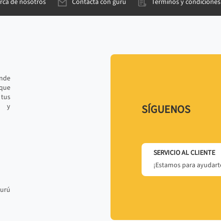
rca de nosotros
Contacta con gurú
Términos y condiciones
ande
 que
tus
r y
SÍGUENOS
SERVICIO AL CLIENTE
¡Estamos para ayudarte
gurú