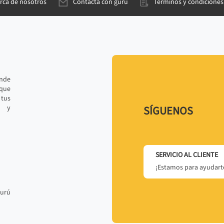
rca de nosotros
Contacta con gurú
Términos y condiciones
ande
 que
tus
r y
SÍGUENOS
SERVICIO AL CLIENTE
¡Estamos para ayudarte
gurú