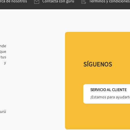
rca de nosotros
Contacta con gurú
Términos y condiciones
ande
 que
tus
r y
SÍGUENOS
SERVICIO AL CLIENTE
¡Estamos para ayudarte
gurú