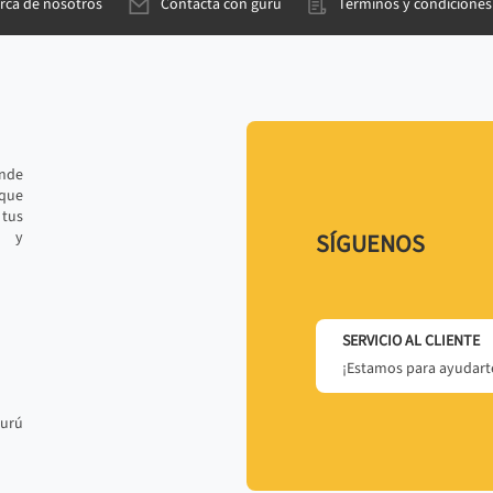
rca de nosotros
Contacta con gurú
Términos y condiciones
ande
 que
tus
r y
SÍGUENOS
SERVICIO AL CLIENTE
¡Estamos para ayudarte
gurú