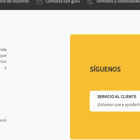
rca de nosotros
Contacta con gurú
Términos y condiciones
ande
 que
tus
r y
SÍGUENOS
SERVICIO AL CLIENTE
¡Estamos para ayudarte
gurú