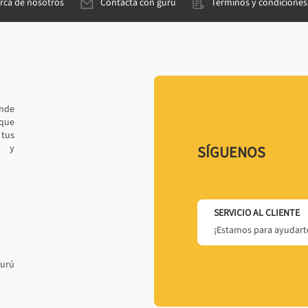
rca de nosotros
Contacta con gurú
Términos y condiciones
ande
 que
tus
r y
SÍGUENOS
SERVICIO AL CLIENTE
¡Estamos para ayudarte
gurú