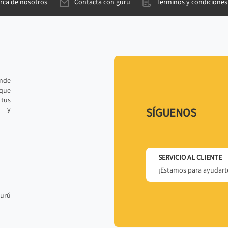
rca de nosotros
Contacta con gurú
Términos y condiciones
ande
 que
tus
r y
SÍGUENOS
SERVICIO AL CLIENTE
¡Estamos para ayudarte
gurú