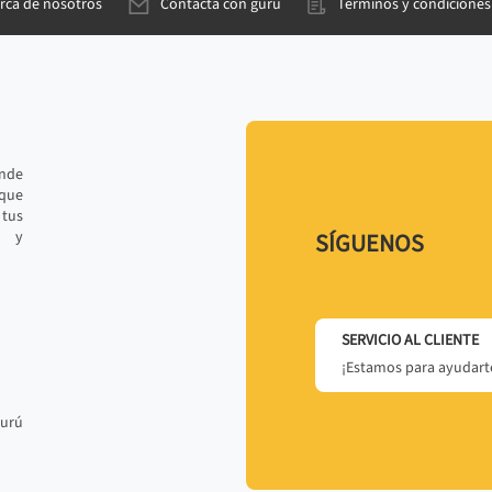
rca de nosotros
Contacta con gurú
Términos y condiciones
ande
 que
tus
r y
SÍGUENOS
SERVICIO AL CLIENTE
¡Estamos para ayudarte
gurú