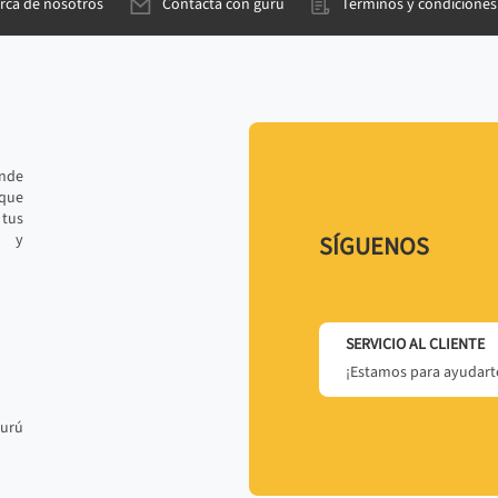
rca de nosotros
Contacta con gurú
Términos y condiciones
ande
 que
tus
r y
SÍGUENOS
SERVICIO AL CLIENTE
¡Estamos para ayudarte
gurú