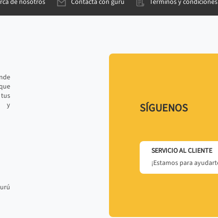
rca de nosotros
Contacta con gurú
Términos y condiciones
ande
 que
tus
r y
SÍGUENOS
SERVICIO AL CLIENTE
¡Estamos para ayudarte
gurú