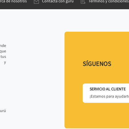
rca de nosotros
Contacta con gurú
Términos y condiciones
ande
 que
tus
r y
SÍGUENOS
SERVICIO AL CLIENTE
¡Estamos para ayudarte
gurú