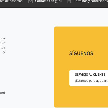
rca de nosotros
Contacta con gurú
Términos y condiciones
ande
 que
tus
r y
SÍGUENOS
SERVICIO AL CLIENTE
¡Estamos para ayudarte
gurú