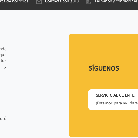
rca de nosotros
Contacta con gurú
Términos y condiciones
ande
 que
tus
r y
SÍGUENOS
SERVICIO AL CLIENTE
¡Estamos para ayudarte
gurú