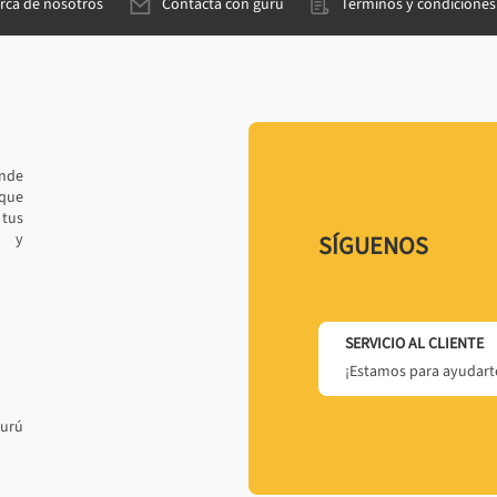
rca de nosotros
Contacta con gurú
Términos y condiciones
ande
 que
tus
r y
SÍGUENOS
SERVICIO AL CLIENTE
¡Estamos para ayudarte
gurú