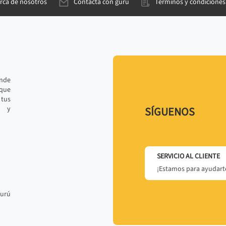
rca de nosotros
Contacta con gurú
Términos y condiciones
ande
 que
tus
r y
SÍGUENOS
SERVICIO AL CLIENTE
¡Estamos para ayudarte
gurú