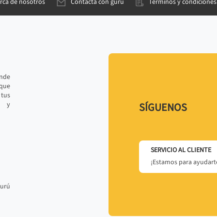
rca de nosotros
Contacta con gurú
Términos y condiciones
ande
 que
tus
r y
SÍGUENOS
SERVICIO AL CLIENTE
¡Estamos para ayudarte
gurú