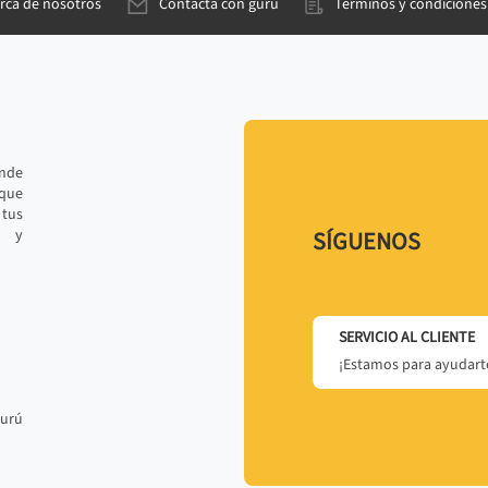
rca de nosotros
Contacta con gurú
Términos y condiciones
ande
 que
tus
r y
SÍGUENOS
SERVICIO AL CLIENTE
¡Estamos para ayudarte
gurú