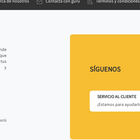
rca de nosotros
Contacta con gurú
Términos y condiciones
ande
 que
tus
r y
SÍGUENOS
SERVICIO AL CLIENTE
¡Estamos para ayudarte
gurú