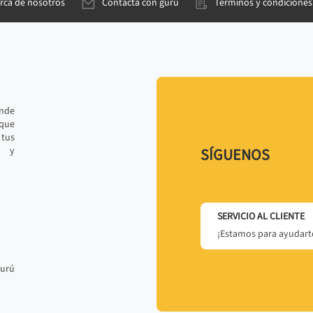
rca de nosotros
Contacta con gurú
Términos y condiciones
ande
 que
tus
r y
SÍGUENOS
SERVICIO AL CLIENTE
¡Estamos para ayudarte
gurú