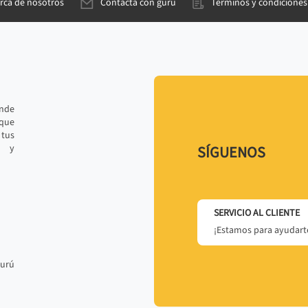
rca de nosotros
Contacta con gurú
Términos y condiciones
ande
 que
tus
r y
SÍGUENOS
SERVICIO AL CLIENTE
¡Estamos para ayudarte
gurú