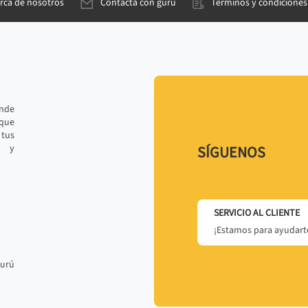
rca de nosotros
Contacta con gurú
Términos y condiciones
ande
 que
tus
r y
SÍGUENOS
SERVICIO AL CLIENTE
¡Estamos para ayudarte
gurú