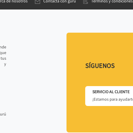
rca de nosotros
Contacta con gurú
Términos y condiciones
ande
 que
tus
r y
SÍGUENOS
SERVICIO AL CLIENTE
¡Estamos para ayudarte
gurú