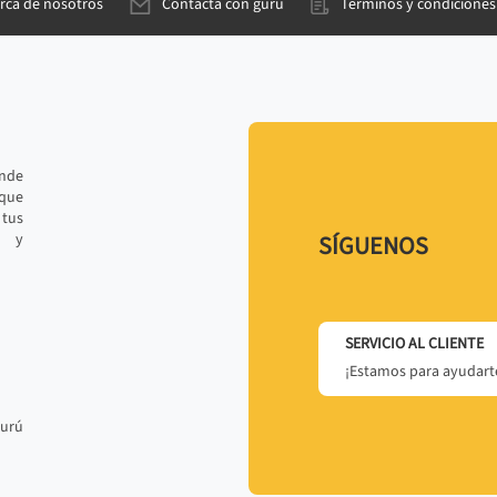
rca de nosotros
Contacta con gurú
Términos y condiciones
ande
 que
tus
r y
SÍGUENOS
SERVICIO AL CLIENTE
¡Estamos para ayudarte
gurú