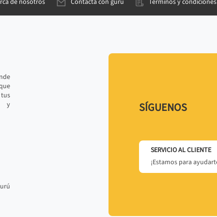
rca de nosotros
Contacta con gurú
Términos y condiciones
ande
 que
tus
r y
SÍGUENOS
SERVICIO AL CLIENTE
¡Estamos para ayudarte
gurú