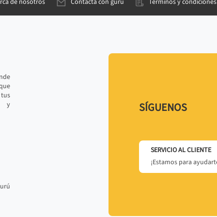
rca de nosotros
Contacta con gurú
Términos y condiciones
ande
 que
tus
r y
SÍGUENOS
SERVICIO AL CLIENTE
¡Estamos para ayudarte
gurú