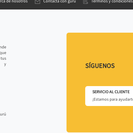
rca de nosotros
Contacta con gurú
Términos y condiciones
ande
 que
tus
r y
SÍGUENOS
SERVICIO AL CLIENTE
¡Estamos para ayudarte
gurú